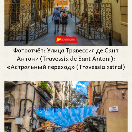
Фотоотчёт: Улица Травессия де Сант
Антони (Travessia de Sant Antoni):
«Астральный переход» (Travessia astral)
- Феста Майор де Грасиа 2024 (Festa
Major de Gràcia 2024)