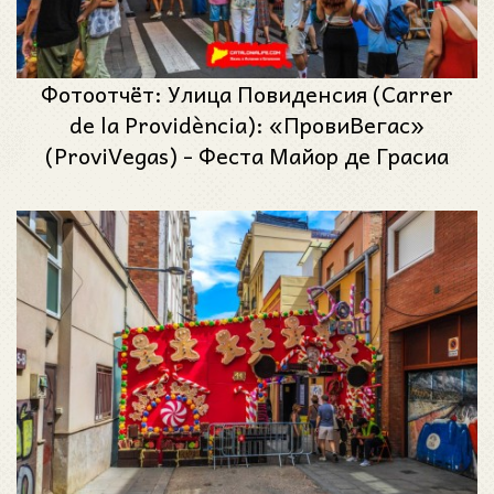
Фотоотчёт: Улица Повиденсия (Carrer
de la Providència): «ПровиВегас»
(ProviVegas) - Феста Майор де Грасиа
2024 (Festa Major de Gràcia 2024)