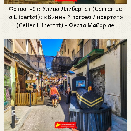
Фотоотчёт: Улица Ллибертат (Carrer de
la Llibertat): «Винный погреб Либертат»
(Celler Llibertat) - Феста Майор де
Грасиа 2024 (Festa Major de Gràcia 2024)