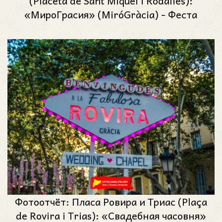
(Placeta de Sant Miquel i Rodalies):
«МироГрасия» (MiróGràcia) - Феста
Майор де Грасиа 2024 (Festa Major de
Gràcia 2024)
Фотоотчёт: Пласа Ровира и Триас (Plaça
de Rovira i Trias): «Свадебная часовня»