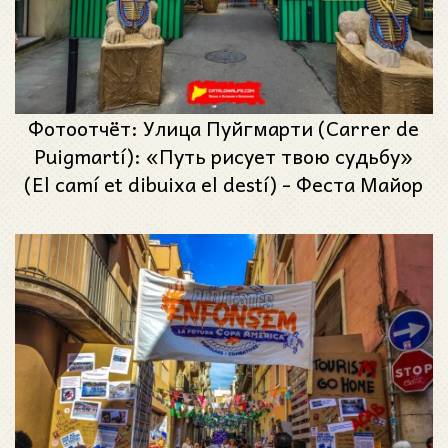
Фотоотчёт: Улица Пуйгмарти (Carrer de
Puigmartí): «Путь рисует твою судьбу»
(El camí et dibuixa el destí) - Феста Майор
де Грасиа 2024 (Festa Major de Gràcia
2024)