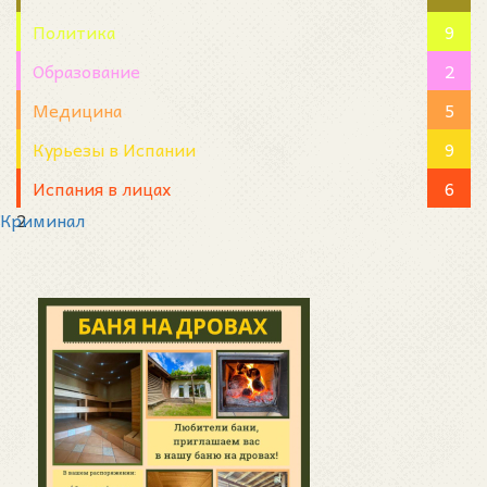
Политика
9
Образование
2
Медицина
5
Курьезы в Испании
9
Испания в лицах
6
Криминал
2