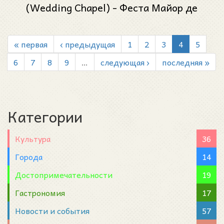
(Wedding Chapel) - Феста Майор де
Грасиа 2024 (Festa Major de Gràcia 2024)
« первая
‹ предыдущая
1
2
3
4
5
6
7
8
9
…
следующая ›
последняя »
Категории
Культура
36
Города
14
Достопримечательности
19
Гастрономия
17
Новости и события
57