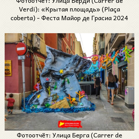
Фотоотчёт: Улица Верди (Carrer de
Verdi): «Крытая площадь» (Plaça
coberta) - Феста Майор де Грасиа 2024
(Festa Major de Gràcia 2024)
Фотоотчёт: Улица Берга (Carrer de