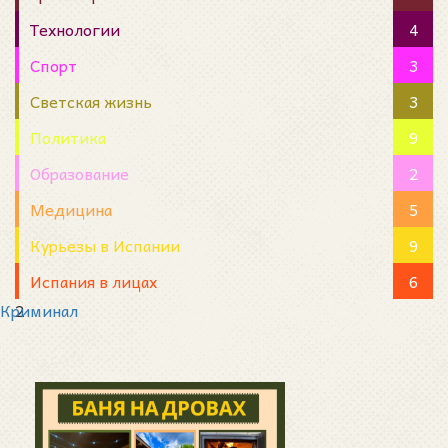
Технологии
4
Спорт
3
Светская жизнь
3
Политика
9
Образование
2
Медицина
5
Курьезы в Испании
9
Испания в лицах
6
Криминал
2