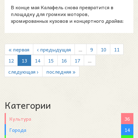
мотоциклов и рок-н-ро...
В конце мая Калафель снова превратится в
площадку для громких моторов,
хромированных кузовов и концертного драйва:
с 29 по 31 мая здесь пройдёт
« первая
‹ предыдущая
…
9
10
11
12
13
14
15
16
17
…
следующая ›
последняя »
Категории
Культура
36
Города
14