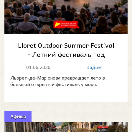
Lloret Outdoor Summer Festival
- Летний фестиваль под
открытым небом в Льорет-де-
01.06.2026
Вадим
Мар 2026:...
Льорет-де-Мар снова превращает лето в
большой открытый фестиваль у моря.
Афиша