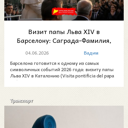
Визит папы Льва XIV в
Барселону: Саграда-Фамилия,
Монсеррат и историческая
04.06.2026
Вадим
башня Иисуса Хр...
Барселона готовится к одному из самых
символичных событий 2026 года: визиту папы
Льва XIV в Каталонию (Visita pontificia del papa
León XIV a Bar
Транспорт