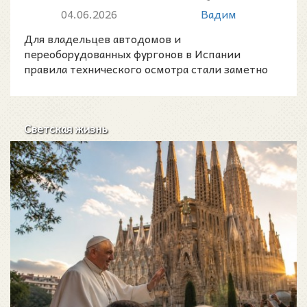
кого теперь могут обязать
04.06.2026
Вадим
проходить...
Для владельцев автодомов и
переоборудованных фургонов в Испании
правила технического осмотра стали заметно
строже там, где транспорт классифицир
Светская жизнь