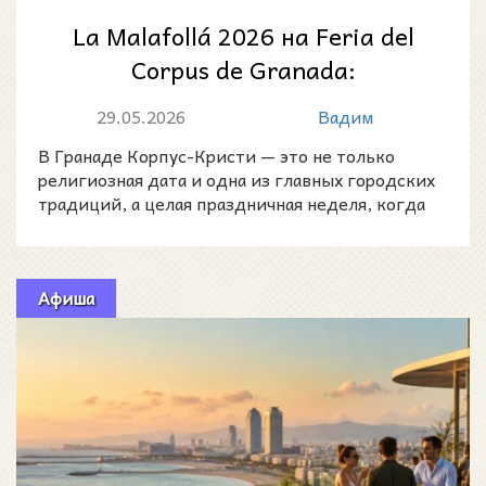
La Malafollá 2026 на Feria del
Corpus de Granada:
традиционный павильон
29.05.2026
Вадим
ярмарки Корпус-Кри...
В Гранаде Корпус-Кристи — это не только
религиозная дата и одна из главных городских
традиций, а целая праздничная неделя, когда
город выходит н
Афиша