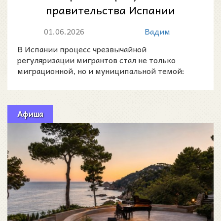
правительства Испании
компенсацию за расходы на
01.06.2026
Вадим
регуляризацию мигранто...
В Испании процесс чрезвычайной
регуляризации мигрантов стал не только
миграционной, но и муниципальной темой:
города заявляют, что именно им при
Афиша