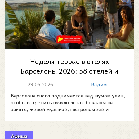
Неделя террас в отелях
Барселоны 2026: 58 отелей и
более 120 бесплатных
29.05.2026
Вадим
мероприятий
Барселона снова поднимается над шумом улиц,
чтобы встретить начало лета с бокалом на
закате, живой музыкой, гастрономией и
видами на город.
Афиша