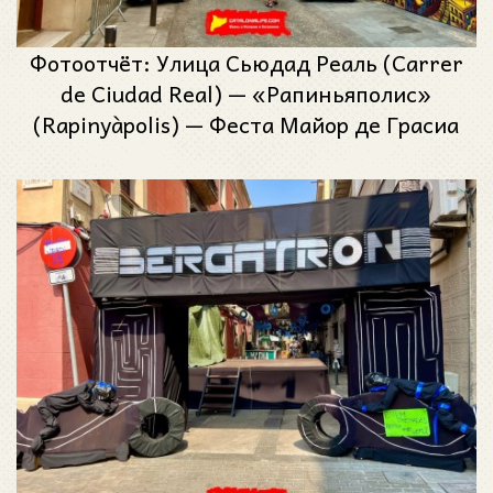
Фотоотчёт: Улица Сьюдад Реаль (Carrer
de Ciudad Real) — «Рапиньяполис»
(Rapinyàpolis) — Феста Майор де Грасиа
2025 (Festa Major de Gràcia 2025)