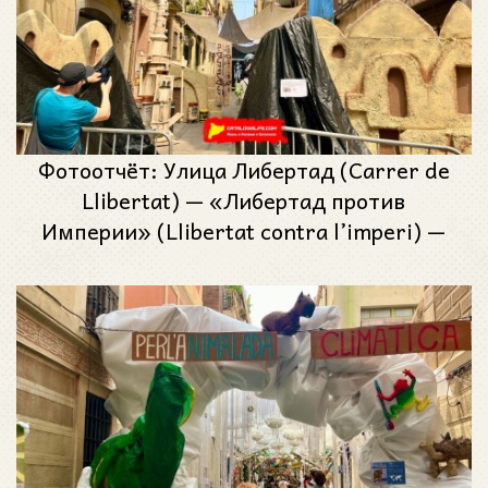
Фотоотчёт: Улица Либертад (Carrer de
Llibertat) — «Либертад против
Империи» (Llibertat contra l’imperi) —
Феста Майор де Грасиа 2025 (Festa
Major de Gràcia 2025)