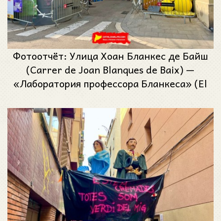
Фотоотчёт: Улица Хоан Бланкес де Байш
(Carrer de Joan Blanques de Baix) —
«Лаборатория профессора Бланкеса» (El
laboratori del Professor Blanques) —
Феста Майор де Грасиа 2025 (Festa
Major de Gràcia 2025)