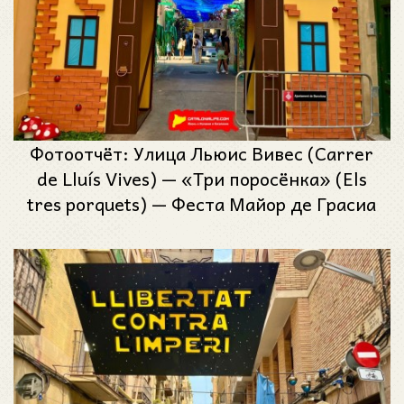
Фотоотчёт: Улица Льюис Вивес (Carrer
de Lluís Vives) — «Три поросёнка» (Els
tres porquets) — Феста Майор де Грасиа
2025 (Festa Major de Gràcia 2025)