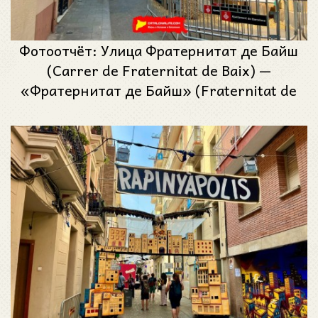
Фотоотчёт: Улица Фратернитат де Байш
(Carrer de Fraternitat de Baix) —
«Фратернитат де Байш» (Fraternitat de
Baix) — Феста Майор де Грасиа 2025
(Festa Major de Gràcia 2025)