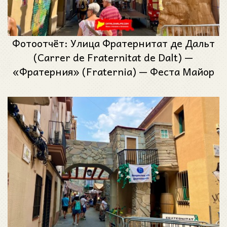
Фотоотчёт: Улица Фратернитат де Дальт
(Carrer de Fraternitat de Dalt) —
«Фратерния» (Fraternia) — Феста Майор
де Грасиа 2025 (Festa Major de Gràcia
2025)