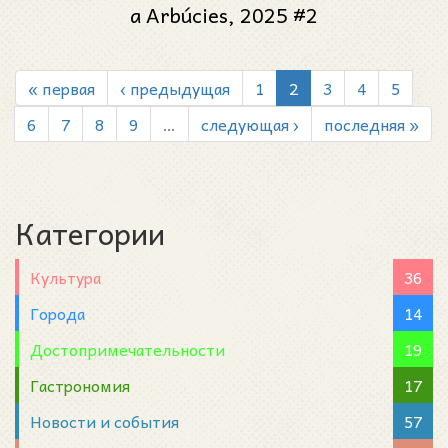
a Arbúcies, 2025 #2
« первая
‹ предыдущая
1
2
3
4
5
6
7
8
9
…
следующая ›
последняя »
Категории
Культура
36
Города
14
Достопримечательности
19
Гастрономия
17
Новости и события
57