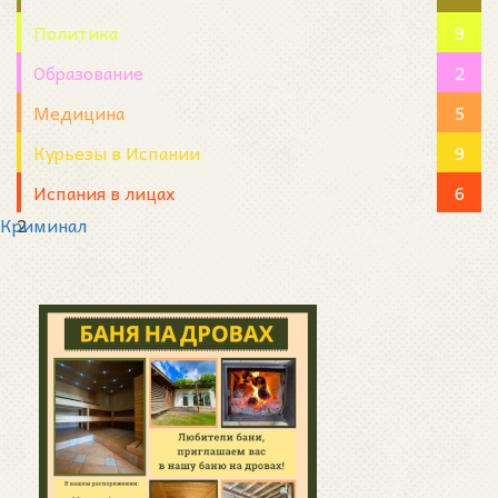
Политика
9
Образование
2
Медицина
5
Курьезы в Испании
9
Испания в лицах
6
Криминал
2