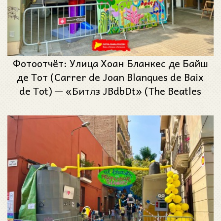
Фотоотчёт: Улица Хоан Бланкес де Байш
де Тот (Carrer de Joan Blanques de Baix
de Tot) — «Битлз JBdbDt» (The Beatles
JBdbDt) — Феста Майор де Грасиа 2025
(Festa Major de Gràcia 2025)