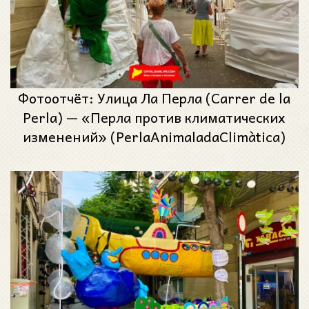
Фотоотчёт: Улица Ла Перла (Carrer de la
Perla) — «Перла против климатических
изменений» (PerlaAnimaladaClimàtica)
— Феста Майор де Грасиа 2025 (Festa
Major de Gràcia 2025)