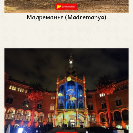
Мадреманья (Madremanya)