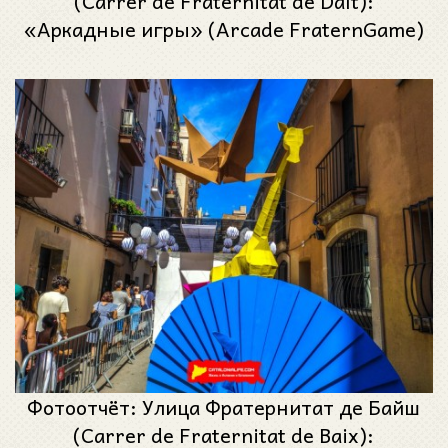
(Carrer de Fraternitat de Dalt):
«Аркадные игры» (Arcade FraternGame)
- Феста Майор де Грасиа 2024 (Festa
Major de Gràcia 2024)
Фотоотчёт: Улица Фратернитат де Байш
(Carrer de Fraternitat de Baix):