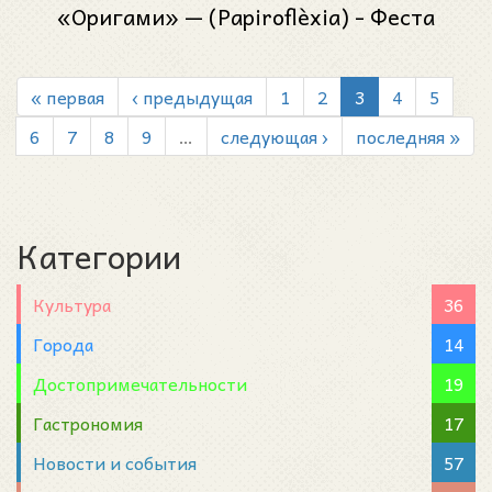
«Оригами» — (Papiroflèxia) - Феста
Майор де Грасиа 2024 (Festa Major de
Gràcia 2024)
« первая
‹ предыдущая
1
2
3
4
5
6
7
8
9
…
следующая ›
последняя »
Категории
Культура
36
Города
14
Достопримечательности
19
Гастрономия
17
Новости и события
57