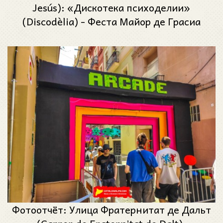
Jesús): «Дискотека психоделии»
(Discodèlia) - Феста Майор де Грасиа
2024 (Festa Major de Gràcia 2024)
Фотоотчёт: Улица Фратернитат де Дальт