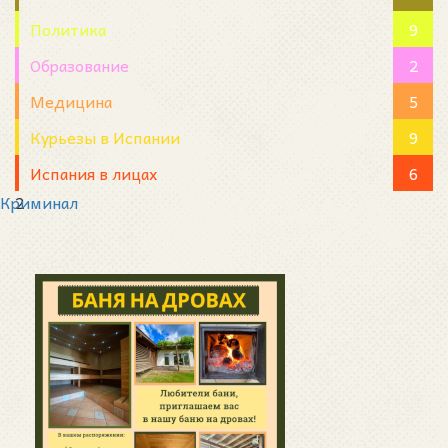
Политика
9
Образование
2
Медицина
5
Курьезы в Испании
9
Испания в лицах
6
Криминал
2