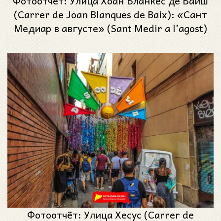
Фотоотчёт: Улица Хоан Бланкес де Байш
(Carrer de Joan Blanques de Baix): «Сант
Медиар в августе» (Sant Medir a l’agost)
- Феста Майор де Грасиа 2024 (Festa
Major de Gràcia 2024)
Фотоотчёт: Улица Хесус (Carrer de