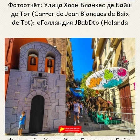
Фотоотчёт: Улица Хоан Бланкес де Байш
де Тот (Carrer de Joan Blanques de Baix
de Tot): «Голландия JBdbDt» (Holanda
JBdbDt) - Феста Майор де Грасиа 2024
(Festa Major de Gràcia 2024)