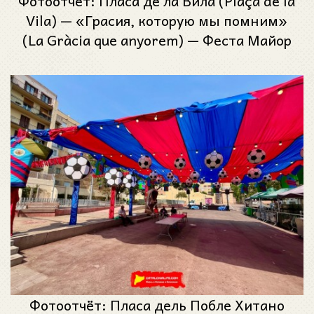
Фотоотчёт: Пласа де ла Вила (Plaça de la
Vila) — «Грасия, которую мы помним»
(La Gràcia que anyorem) — Феста Майор
де Грасиа 2025 (Festa Major de Gràcia
2025)
Фотоотчёт: Пласа дель Побле Хитано