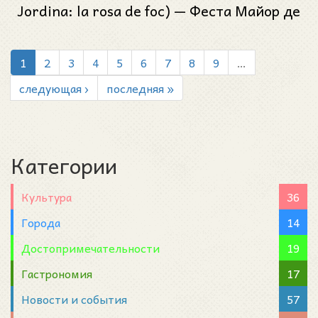
Jordina: la rosa de foc) — Феста Майор де
Грасиа 2025 (Festa Major de Gràcia 2025)
1
2
3
4
5
6
7
8
9
…
следующая ›
последняя »
Категории
Культура
36
Города
14
Достопримечательности
19
Гастрономия
17
Новости и события
57