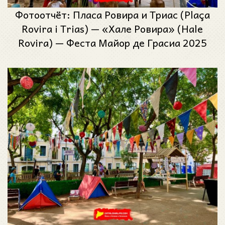
Фотоотчёт: Пласа Ровира и Триас (Plaça
Rovira i Trias) — «Хале Ровира» (Hale
Rovira) — Феста Майор де Грасиа 2025
(Festa Major de Gràcia 2025)