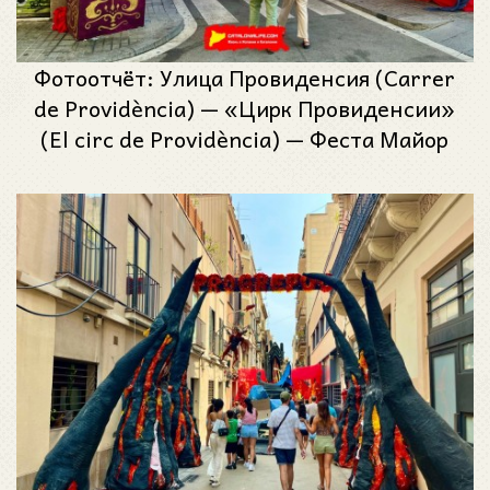
Фотоотчёт: Улица Провиденсия (Carrer
de Providència) — «Цирк Провиденсии»
(El circ de Providència) — Феста Майор
де Грасиа 2025 (Festa Major de Gràcia
2025)