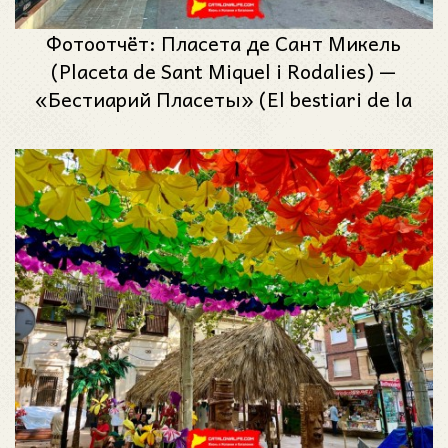
Фотоотчёт: Пласета де Сант Микель
(Placeta de Sant Miquel i Rodalies) —
«Бестиарий Пласеты» (El bestiari de la
Placeta) — Феста Майор де Грасиа 2025
(Festa Major de Gràcia 2025)