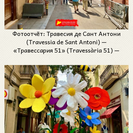
Фотоотчёт: Травесия де Сант Антони
(Travessia de Sant Antoni) —
«Травессария 51» (Travessària 51) —
Феста Майор де Грасиа 2025 (Festa
Major de Gràcia 2025)