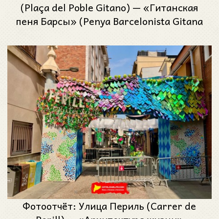
(Plaça del Poble Gitano) — «Гитанская
пеня Барсы» (Penya Barcelonista Gitana
de Gràcia) — Феста Майор де Грасиа
2025 (Festa Major de Gràcia 2025)
Фотоотчёт: Улица Периль (Carrer de