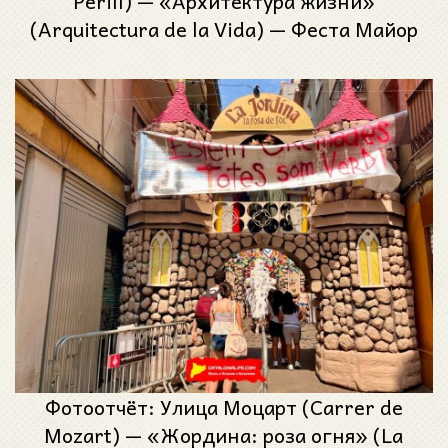
Perill) — «Архитектура жизни»
(Arquitectura de la Vida) — Феста Майор
де Грасиа 2025 (Festa Major de Gràcia
2025)
Фотоотчёт: Улица Моцарт (Carrer de
Mozart) — «Жордина: роза огня» (La