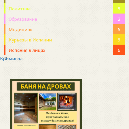
Политика
9
Образование
2
Медицина
5
Курьезы в Испании
9
Испания в лицах
6
Криминал
2