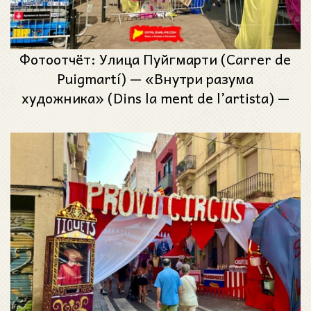
Фотоотчёт: Улица Пуйгмарти (Carrer de
Puigmartí) — «Внутри разума
художника» (Dins la ment de l’artista) —
Феста Майор де Грасиа 2025 (Festa
Major de Gràcia 2025)