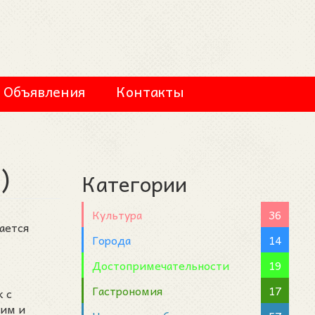
Объявления
Контакты
)
Категории
Культура
36
вается
Города
14
Достопримечательности
19
Гастрономия
17
k с
тим и