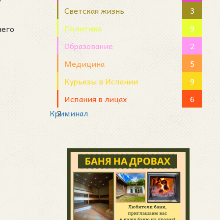
Светская жизнь
3
Политика
9
него
Образование
2
Медицина
5
Курьезы в Испании
9
Испания в лицах
6
Криминал
2