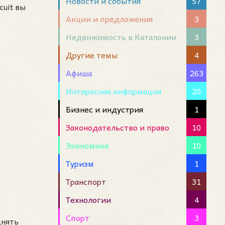
Новости и события
57
cuit вы
Акции и предложения
3
Недвижимость в Каталонии
3
Другие темы
4
Афиша
263
Интересная информация
20
Бизнес и индустрия
1
Законодательство и право
10
Экономика
10
Туризм
1
Транспорт
31
Технологии
4
Спорт
3
днять