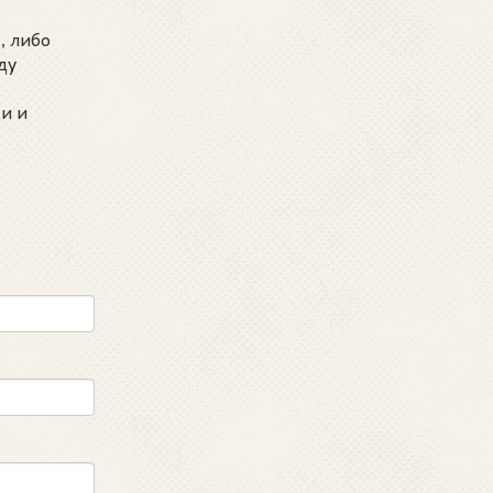
, либо
ду
и и