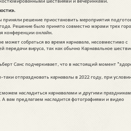
с костюмированными шествиями и вечеринками.
ости».
сы приняли решение приостановить мероприятия подгото
 года. Решение было принято совместно мэрами трех гор
ия конференции онлайн.
ое может собраться во время карнавала, несовместимо с
 передачи вируса, так как обычно Карнавальное шестви
льберт Санс подчеркивает, что в настоящий момент "здор
-таки отпраздновать карнавалы в 2022 году, при условии
ы сможем насладиться карнавалами и другими праздникам
. А вам предлагаем насладится фотографиями и видео