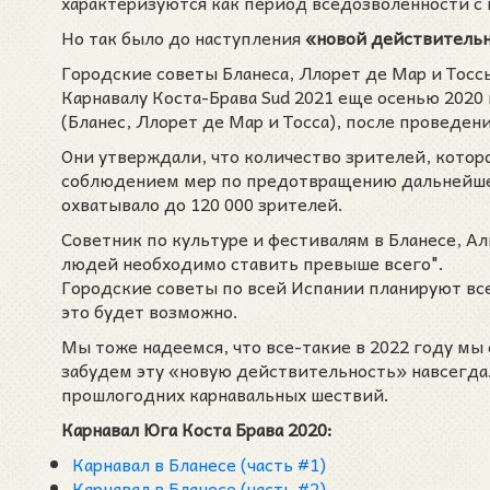
характеризуются как период вседозволенности 
Но так было до наступления
«новой действительн
Городские советы Бланеса, Ллорет де Мар и Тос
Карнавалу Коста-Брава Sud 2021 еще осенью 2020
(Бланес, Ллорет де Мар и Тосса), после проведен
Они утверждали, что количество зрителей, котор
соблюдением мер по предотвращению дальнейшей
охватывало до 120 000 зрителей.
Советник по культуре и фестивалям в Бланесе, А
людей необходимо ставить превыше всего".
Городские советы по всей Испании планируют все
это будет возможно.
Мы тоже надеемся, что все-такие в 2022 году м
забудем эту «новую действительность» навсегда
прошлогодних карнавальных шествий.
Карнавал Юга Коста Брава 2020:
Карнавал в Бланесе (часть #1)
Карнавал в Бланесе (часть #2)