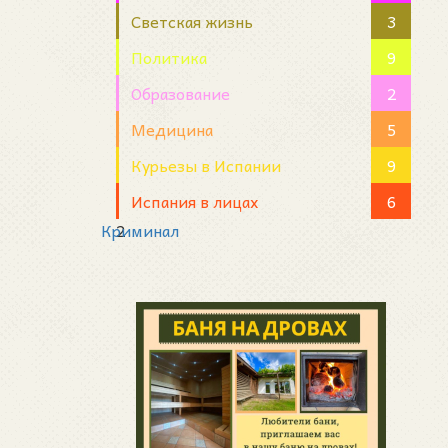
Светская жизнь
3
Политика
9
Образование
2
Медицина
5
Курьезы в Испании
9
Испания в лицах
6
Криминал
2