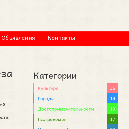
Объявления
Контакты
-за
Категории
Культура
36
Города
14
шей
Достопримечательности
19
ста,
Гастрономия
17