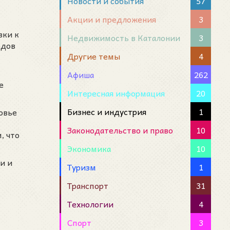
Новости и события
57
Акции и предложения
3
вки к
Недвижимость в Каталонии
3
одов
Другие темы
4
Афиша
262
е
Интересная информация
20
Бизнес и индустрия
1
овье
Законодательство и право
10
, что
Экономика
10
и и
Туризм
1
Транспорт
31
Технологии
4
Спорт
3